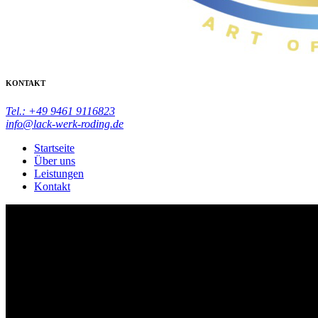
KONTAKT
Tel.: +49 9461 9116823
info@lack-werk-roding.de
Startseite
Über uns
Leistungen
Kontakt