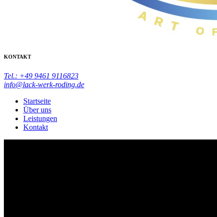
KONTAKT
Tel.: +49 9461 9116823
info@lack-werk-roding.de
Startseite
Über uns
Leistungen
Kontakt